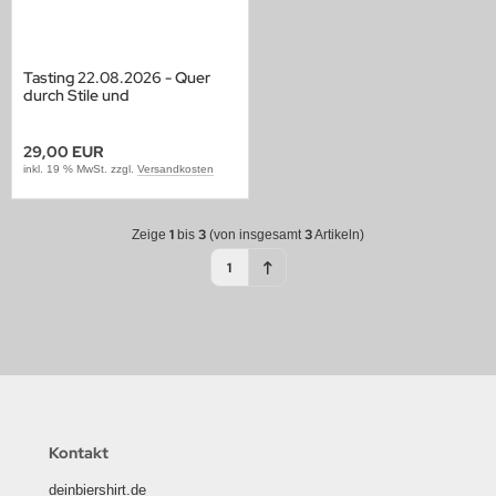
Tasting 22.08.2026 - Quer
durch Stile und
Getränkemarkt 2
29,00 EUR
inkl. 19 % MwSt. zzgl.
Versandkosten
1
3
3
Zeige
bis
(von insgesamt
Artikeln)
1
Kontakt
deinbiershirt.de